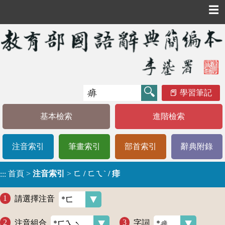
☰
學習筆記
基本檢索
進階檢索
注音索引
筆畫索引
部首索引
辭典附錄
首頁
>
注音索引
>
ㄈ / ㄈㄟˋ / 痱
:::
請選擇注音
注音組合
字詞