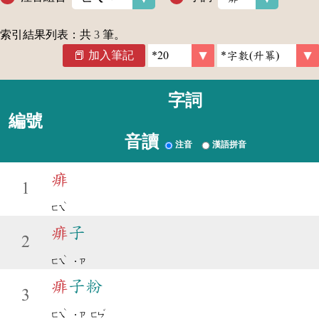
索引結果列表：共
3
筆。
加入筆記
字詞
編號
音讀
注音
漢語拼音
痱
1
ˋ
ㄈㄟ
痱
子
2
ˋ
ㄈㄟ
˙ㄗ
痱
子粉
3
ˋ
ˇ
ㄈㄟ
˙ㄗ
ㄈㄣ