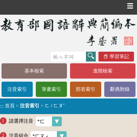
☰
學習筆記
基本檢索
進階檢索
注音索引
筆畫索引
部首索引
辭典附錄
首頁
>
注音索引
>
ㄈ / ㄈㄡˇ
:::
請選擇注音
注音組合