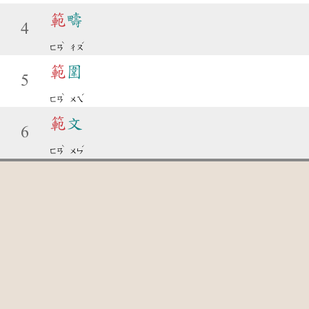
範
疇
4
ˋ
ˊ
ㄈㄢ
ㄔㄡ
範
圍
5
ˋ
ˊ
ㄈㄢ
ㄨㄟ
範
文
6
ˋ
ˊ
ㄈㄢ
ㄨㄣ