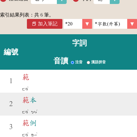
索引結果列表：共
6
筆。
加入筆記
字詞
編號
音讀
注音
漢語拼音
範
1
ˋ
ㄈㄢ
範
本
2
ˋ
ˇ
ㄈㄢ
ㄅㄣ
範
例
3
ˋ
ˋ
ㄈㄢ
ㄌㄧ