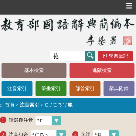
☰
學習筆記
基本檢索
進階檢索
注音索引
筆畫索引
部首索引
辭典附錄
首頁
>
注音索引
>
ㄈ / ㄈㄢˋ / 範
:::
請選擇注音
注音組合
字詞