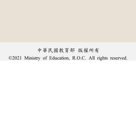
中華民國教育部 版權所有
©2021 Ministry of Education, R.O.C. All rights reserved.
︿
:::
個資法及隱私聲明
|
辭典公眾授權網
|
意見交流
|
網網相連
三峽總院區地址：新北市三峽區三樹路2號、
臺北院區地址：臺北市大安區和平東路一段179號、
回頂端
臺中院區地址：臺中市豐原區師範街67號
電話總機：
(02)7740-7890
、
傳真：(02)7740-7064、
TANet VoIP：9009-7890