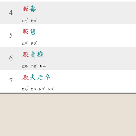
販
毒
4
ˋ
ˊ
ㄈㄢ
ㄉㄨ
販
售
5
ˋ
ˋ
ㄈㄢ
ㄕㄡ
販
賣機
6
ˋ
ˋ
ㄈㄢ
ㄇㄞ
ㄐㄧ
販
夫走卒
7
ˋ
ˇ
ˊ
ㄈㄢ
ㄈㄨ
ㄗㄡ
ㄗㄨ