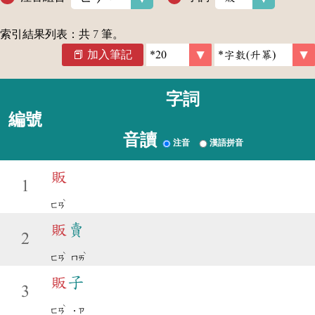
索引結果列表：共
7
筆。
加入筆記
字詞
編號
音讀
注音
漢語拼音
販
1
ˋ
ㄈㄢ
販
賣
2
ˋ
ˋ
ㄈㄢ
ㄇㄞ
販
子
3
ˋ
ㄈㄢ
˙ㄗ