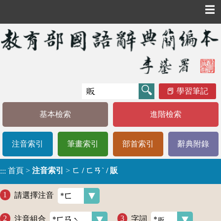
☰
學習筆記
基本檢索
進階檢索
注音索引
筆畫索引
部首索引
辭典附錄
首頁
>
注音索引
>
ㄈ / ㄈㄢˋ / 販
:::
請選擇注音
注音組合
字詞