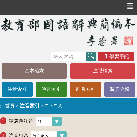
☰
學習筆記
基本檢索
進階檢索
注音索引
筆畫索引
部首索引
辭典附錄
首頁
>
注音索引
>
ㄈ / ㄈㄤˋ
:::
請選擇注音
注音組合