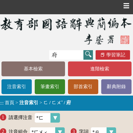
☰
學習筆記
基本檢索
進階檢索
注音索引
筆畫索引
部首索引
辭典附錄
首頁
>
注音索引
>
ㄈ / ㄈㄨˇ / 府
:::
請選擇注音
注音組合
字詞