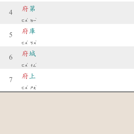
府
第
4
ˇ
ˋ
ㄈㄨ
ㄉㄧ
府
庫
5
ˇ
ˋ
ㄈㄨ
ㄎㄨ
府
城
6
ˇ
ˊ
ㄈㄨ
ㄔㄥ
府
上
7
ˇ
ˋ
ㄈㄨ
ㄕㄤ