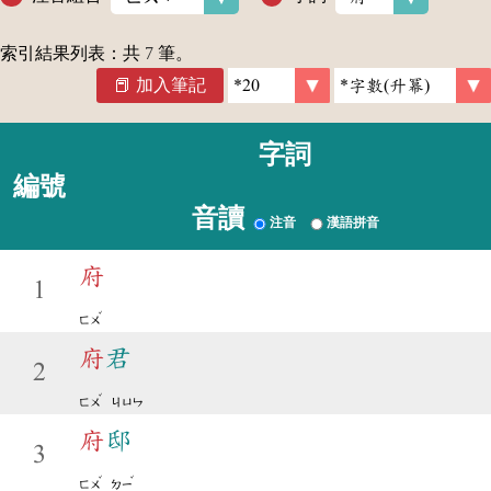
索引結果列表：共
7
筆。
加入筆記
字詞
編號
音讀
注音
漢語拼音
府
1
ˇ
ㄈㄨ
府
君
2
ˇ
ㄈㄨ
ㄐㄩㄣ
府
邸
3
ˇ
ˇ
ㄈㄨ
ㄉㄧ