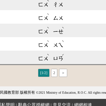
ˋ
ㄈㄨ
ㄔㄨ
ˋ
ㄈㄨ
ㄙㄨ
ˋ
ˋ
ㄈㄨ
ㄧㄝ
ˋ
ˋ
ㄈㄨ
ㄨㄟ
ˋ
ˊ
ㄈㄨ
ㄩㄢ
[1/2]
2
＞
民國教育部 版權所有
©2021 Ministry of Education, R.O.C. All rights res
隱私聲明
|
辭典公眾授權網
|
意見交流
|
網網相連