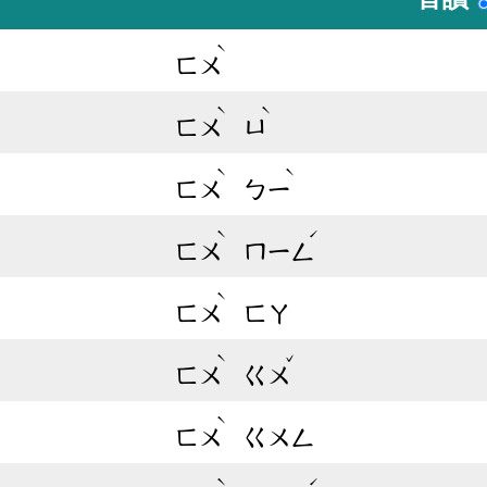
ˋ
ㄈㄨ
ˋ
ˋ
ㄈㄨ
ㄩ
ˋ
ˋ
ㄈㄨ
ㄅㄧ
ˋ
ˊ
ㄈㄨ
ㄇㄧㄥ
ˋ
ㄈㄨ
ㄈㄚ
ˋ
ˇ
ㄈㄨ
ㄍㄨ
ˋ
ㄈㄨ
ㄍㄨㄥ
ˋ
ˊ