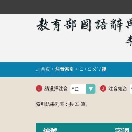
首頁
>
注音索引
>
ㄈ / ㄈㄨˋ / 復
:::
請選擇注音
注音組合
索引結果列表：共
23
筆。
編號
字詞