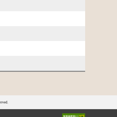
erved.