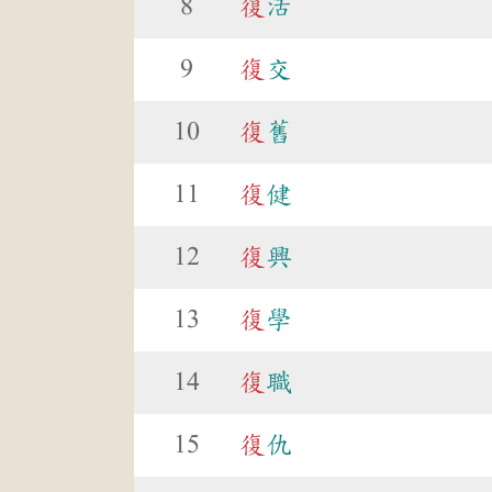
8
復
活
9
復
交
10
復
舊
11
復
健
12
復
興
13
復
學
14
復
職
15
復
仇