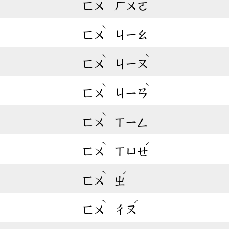
ㄈㄨ
ㄏㄨㄛ
ˋ
ㄈㄨ
ㄐㄧㄠ
ˋ
ˋ
ㄈㄨ
ㄐㄧㄡ
ˋ
ˋ
ㄈㄨ
ㄐㄧㄢ
ˋ
ㄈㄨ
ㄒㄧㄥ
ˋ
ˊ
ㄈㄨ
ㄒㄩㄝ
ˋ
ˊ
ㄈㄨ
ㄓ
ˋ
ˊ
ㄈㄨ
ㄔㄡ