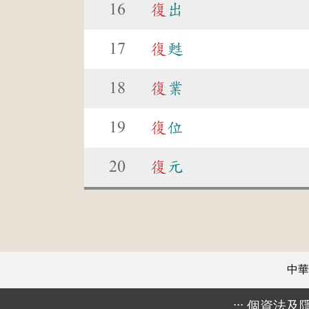
16
復
出
17
復
甦
18
復
業
19
復
位
20
復
元
中華
:::
個資法及