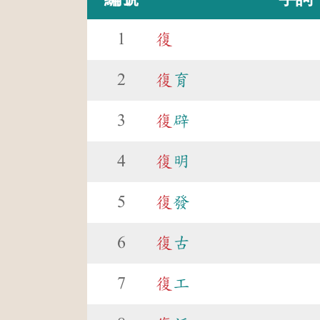
1
復
2
復
育
3
復
辟
4
復
明
5
復
發
6
復
古
7
復
工