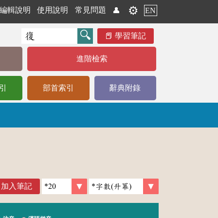
⚙️
編輯說明
使用說明
常見問題
👤
EN
學習筆記
進階檢索
引
部首索引
辭典附錄
加入筆記