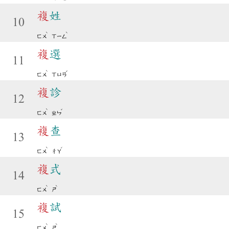
複
姓
10
ˋ
ˋ
ㄈㄨ
ㄒㄧㄥ
複
選
11
ˋ
ˇ
ㄈㄨ
ㄒㄩㄢ
複
診
12
ˋ
ˇ
ㄈㄨ
ㄓㄣ
複
查
13
ˋ
ˊ
ㄈㄨ
ㄔㄚ
複
式
14
ˋ
ˋ
ㄈㄨ
ㄕ
複
試
15
ˋ
ˋ
ㄈㄨ
ㄕ