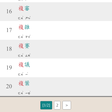
複
審
16
ˋ
ˇ
ㄈㄨ
ㄕㄣ
複
雜
17
ˋ
ˊ
ㄈㄨ
ㄗㄚ
複
賽
18
ˋ
ˋ
ㄈㄨ
ㄙㄞ
複
議
19
ˋ
ˋ
ㄈㄨ
ㄧ
複
葉
20
ˋ
ˋ
ㄈㄨ
ㄧㄝ
[1/2]
2
＞