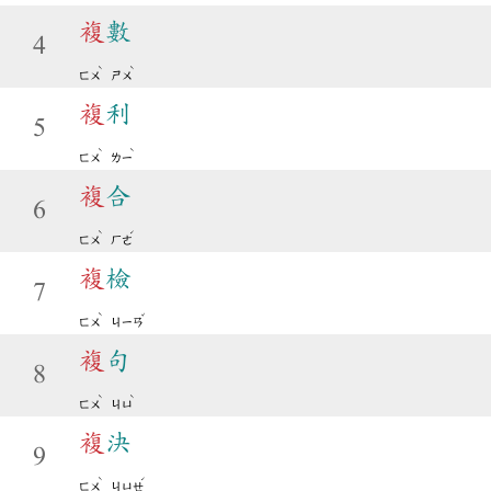
複
數
4
ˋ
ˋ
ㄈㄨ
ㄕㄨ
複
利
5
ˋ
ˋ
ㄈㄨ
ㄌㄧ
複
合
6
ˋ
ˊ
ㄈㄨ
ㄏㄜ
複
檢
7
ˋ
ˇ
ㄈㄨ
ㄐㄧㄢ
複
句
8
ˋ
ˋ
ㄈㄨ
ㄐㄩ
複
決
9
ˋ
ˊ
ㄈㄨ
ㄐㄩㄝ