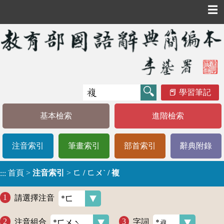
☰
學習筆記
基本檢索
進階檢索
注音索引
筆畫索引
部首索引
辭典附錄
首頁
>
注音索引
>
ㄈ / ㄈㄨˋ / 複
:::
請選擇注音
注音組合
字詞