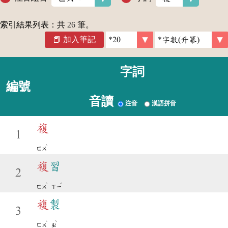
索引結果列表：共
26
筆。
加入筆記
字詞
編號
音讀
注音
漢語拼音
複
1
ˋ
ㄈㄨ
複
習
2
ˋ
ˊ
ㄈㄨ
ㄒㄧ
複
製
3
ˋ
ˋ
ㄈㄨ
ㄓ