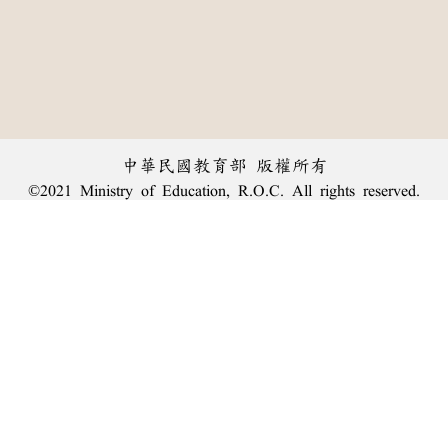
中華民國教育部 版權所有
©2021 Ministry of Education, R.O.C. All rights reserved.
︿
:::
個資法及隱私聲明
|
辭典公眾授權網
|
意見交流
|
網網相連
三峽總院區地址：新北市三峽區三樹路2號、
臺北院區地址：臺北市大安區和平東路一段179號、
回頂端
臺中院區地址：臺中市豐原區師範街67號
電話總機：
(02)7740-7890
、
傳真：(02)7740-7064、
TANet VoIP：9009-7890