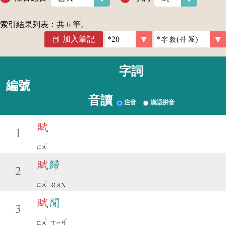
索引結果列表：共
6
筆。
加入筆記
字詞
編號
音讀
注音
漢語拼音
賦
1
ˋ
ㄈㄨ
賦
歸
2
ˋ
ㄈㄨ
ㄍㄨㄟ
賦
閒
3
ˋ
ˊ
ㄈㄨ
ㄒㄧㄢ