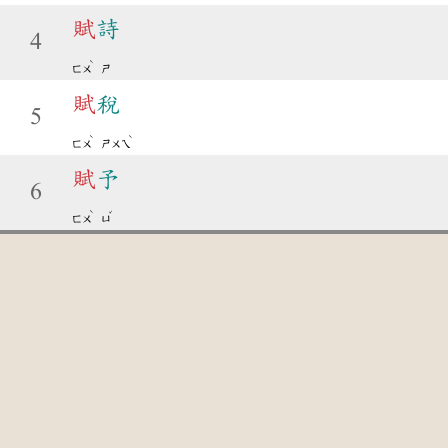
賦
詩
4
ˋ
ㄈㄨ
ㄕ
賦
稅
5
ˋ
ˋ
ㄈㄨ
ㄕㄨㄟ
賦
予
6
ˋ
ˇ
ㄈㄨ
ㄩ