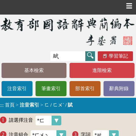
☰
學習筆記
基本檢索
進階檢索
注音索引
筆畫索引
部首索引
辭典附錄
首頁
>
注音索引
>
ㄈ / ㄈㄨˋ / 賦
:::
請選擇注音
注音組合
字詞