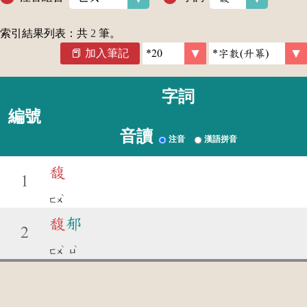
索引結果列表：共
2
筆。
加入筆記
字詞
編號
音讀
注音
漢語拼音
馥
1
ˋ
ㄈㄨ
馥
郁
2
ˋ
ˋ
ㄈㄨ
ㄩ