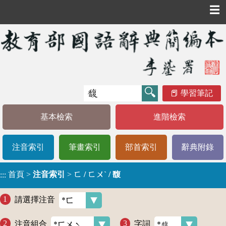
☰
學習筆記
基本檢索
進階檢索
注音索引
筆畫索引
部首索引
辭典附錄
首頁
>
注音索引
>
ㄈ / ㄈㄨˋ / 馥
:::
請選擇注音
注音組合
字詞