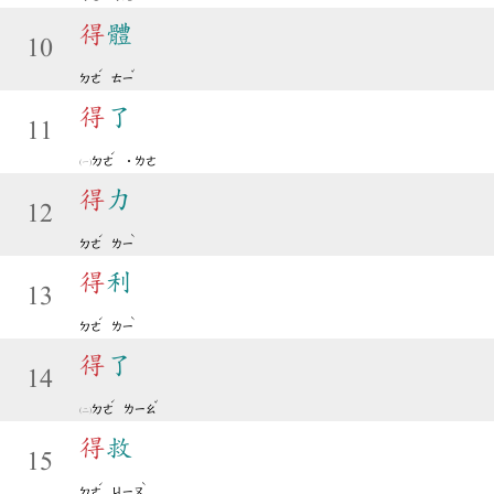
得
體
10
ˊ
ˇ
ㄉㄜ
ㄊㄧ
得
了
11
ˊ
ㄉㄜ
˙ㄌㄜ
得
力
12
ˊ
ˋ
ㄉㄜ
ㄌㄧ
得
利
13
ˊ
ˋ
ㄉㄜ
ㄌㄧ
得
了
14
ˊ
ˇ
ㄉㄜ
ㄌㄧㄠ
得
救
15
ˊ
ˋ
ㄉㄜ
ㄐㄧㄡ