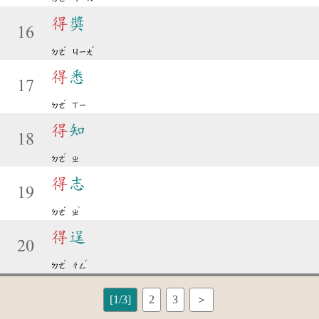
得
獎
16
ˊ
ˇ
ㄉㄜ
ㄐㄧㄤ
得
悉
17
ˊ
ㄉㄜ
ㄒㄧ
得
知
18
ˊ
ㄉㄜ
ㄓ
得
志
19
ˊ
ˋ
ㄉㄜ
ㄓ
得
逞
20
ˊ
ˇ
ㄉㄜ
ㄔㄥ
[1/3]
2
3
＞