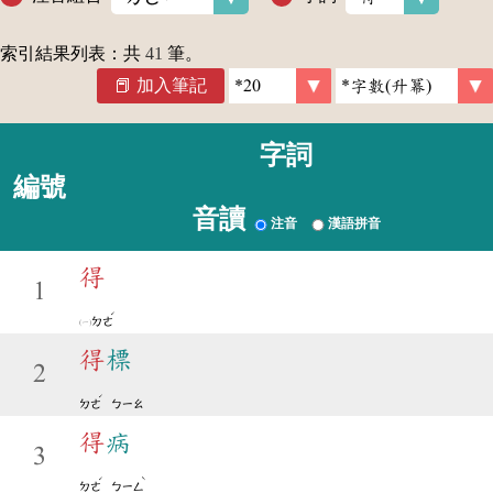
索引結果列表：共
41
筆。
加入筆記
字詞
編號
音讀
注音
漢語拼音
得
1
ˊ
ㄉㄜ
得
標
2
ˊ
ㄉㄜ
ㄅㄧㄠ
得
病
3
ˊ
ˋ
ㄉㄜ
ㄅㄧㄥ