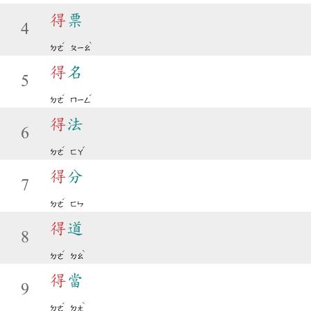
得
票
4
ˊ
ˋ
ㄉㄜ
ㄆㄧㄠ
得
名
5
ˊ
ˊ
ㄉㄜ
ㄇㄧㄥ
得
法
6
ˊ
ˇ
ㄉㄜ
ㄈㄚ
得
分
7
ˊ
ㄉㄜ
ㄈㄣ
得
道
8
ˊ
ˋ
ㄉㄜ
ㄉㄠ
得
當
9
ˊ
ˋ
ㄉㄜ
ㄉㄤ