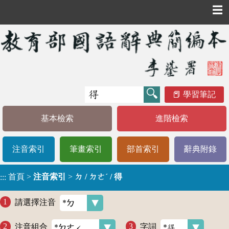
☰
學習筆記
基本檢索
進階檢索
注音索引
筆畫索引
部首索引
辭典附錄
首頁
>
注音索引
>
ㄉ / ㄉㄜˊ / 得
:::
請選擇注音
注音組合
字詞