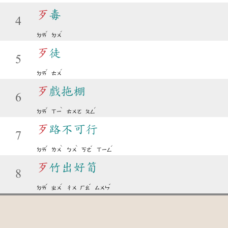
歹
毒
4
ˇ
ˊ
ㄉㄞ
ㄉㄨ
歹
徒
5
ˇ
ˊ
ㄉㄞ
ㄊㄨ
歹
戲拖棚
6
ˇ
ˋ
ˊ
ㄉㄞ
ㄒㄧ
ㄊㄨㄛ
ㄆㄥ
歹
路不可行
7
ˇ
ˋ
ˋ
ˇ
ˊ
ㄉㄞ
ㄌㄨ
ㄅㄨ
ㄎㄜ
ㄒㄧㄥ
歹
竹出好筍
8
ˇ
ˊ
ˇ
ˇ
ㄉㄞ
ㄓㄨ
ㄔㄨ
ㄏㄠ
ㄙㄨㄣ