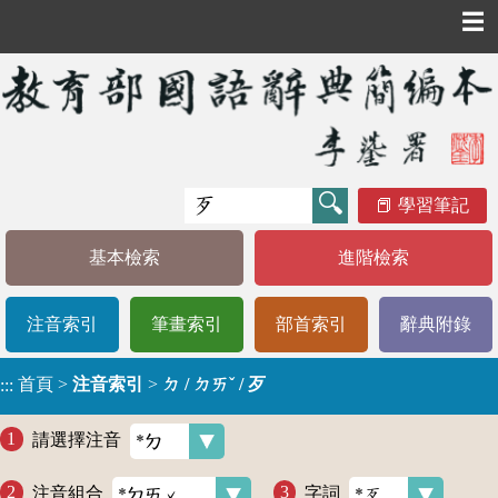
☰
學習筆記
基本檢索
進階檢索
注音索引
筆畫索引
部首索引
辭典附錄
首頁
>
注音索引
>
ㄉ / ㄉㄞˇ / 歹
:::
請選擇注音
注音組合
字詞