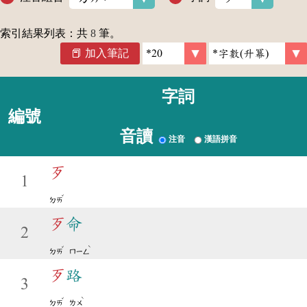
索引結果列表：共
8
筆。
加入筆記
字詞
編號
音讀
注音
漢語拼音
歹
1
ˇ
ㄉㄞ
歹
命
2
ˇ
ˋ
ㄉㄞ
ㄇㄧㄥ
歹
路
3
ˇ
ˋ
ㄉㄞ
ㄌㄨ