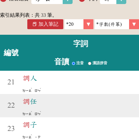
索引結果列表：共
33
筆。
加入筆記
字詞
編號
音讀
注音
漢語拼音
調
人
21
ˋ
ˊ
ㄉㄧㄠ
ㄖㄣ
調
任
22
ˋ
ˋ
ㄉㄧㄠ
ㄖㄣ
調
子
23
ˋ
ㄉㄧㄠ
˙ㄗ