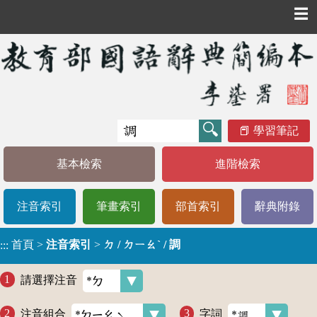
☰
學習筆記
基本檢索
進階檢索
注音索引
筆畫索引
部首索引
辭典附錄
首頁
>
注音索引
>
ㄉ / ㄉㄧㄠˋ / 調
:::
請選擇注音
注音組合
字詞