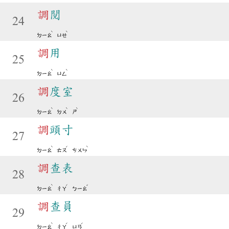
調
閱
24
ˋ
ˋ
ㄉㄧㄠ
ㄩㄝ
調
用
25
ˋ
ˋ
ㄉㄧㄠ
ㄩㄥ
調
度室
26
ˋ
ˋ
ˋ
ㄉㄧㄠ
ㄉㄨ
ㄕ
調
頭寸
27
ˋ
ˊ
ˋ
ㄉㄧㄠ
ㄊㄡ
ㄘㄨㄣ
調
查表
28
ˋ
ˊ
ˇ
ㄉㄧㄠ
ㄔㄚ
ㄅㄧㄠ
調
查員
29
ˋ
ˊ
ˊ
ㄉㄧㄠ
ㄔㄚ
ㄩㄢ