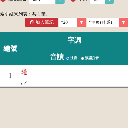
索引結果列表：共
1
筆。
加入筆記
字詞
編號
音讀
注音
漢語拼音
遢
1
ˋ
ㄊㄚ