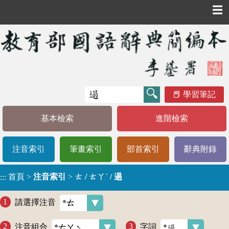
☰
學習筆記
基本檢索
進階檢索
注音索引
筆畫索引
部首索引
辭典附錄
首頁
>
注音索引
>
ㄊ / ㄊㄚˋ / 遢
:::
請選擇注音
注音組合
字詞