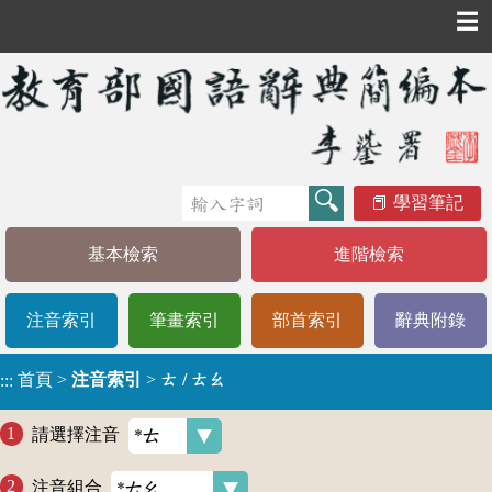
☰
學習筆記
基本檢索
進階檢索
注音索引
筆畫索引
部首索引
辭典附錄
首頁
>
注音索引
>
ㄊ / ㄊㄠ
:::
請選擇注音
注音組合