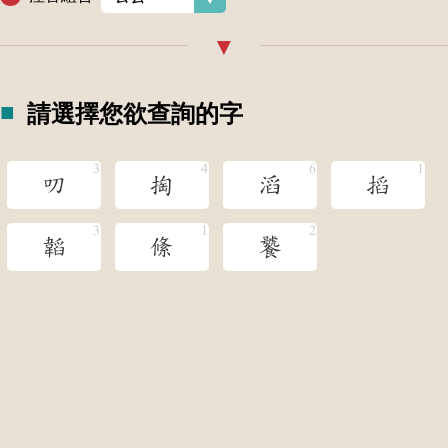
請選擇您欲查詢的字
叨
掏
滔
搯
韜
絛
饕