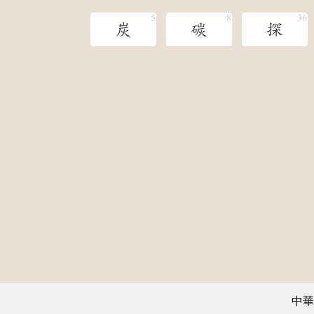
炭
碳
探
中華