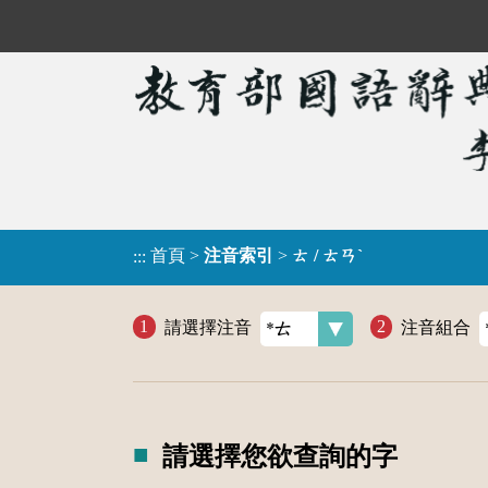
首頁
>
注音索引
>
ㄊ / ㄊㄢˋ
:::
請選擇注音
注音組合
請選擇您欲查詢的字