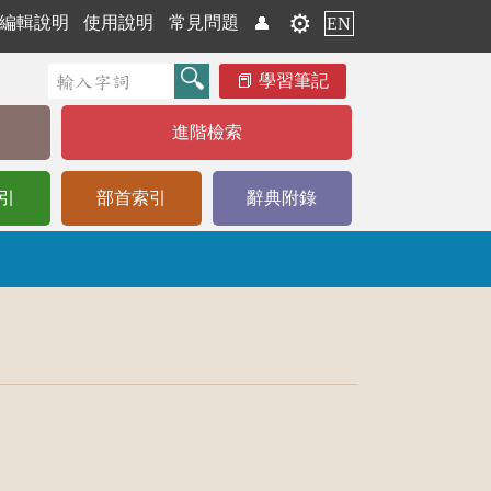
⚙️
編輯說明
使用說明
常見問題
👤
EN
學習筆記
進階檢索
引
部首索引
辭典附錄