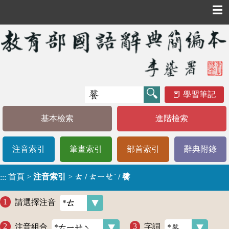
☰
學習筆記
基本檢索
進階檢索
注音索引
筆畫索引
部首索引
辭典附錄
首頁
>
注音索引
>
ㄊ / ㄊㄧㄝˋ / 餮
:::
請選擇注音
注音組合
字詞