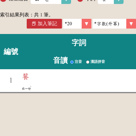
索引結果列表：共
1
筆。
加入筆記
字詞
編號
音讀
注音
漢語拼音
餮
1
ˋ
ㄊㄧㄝ