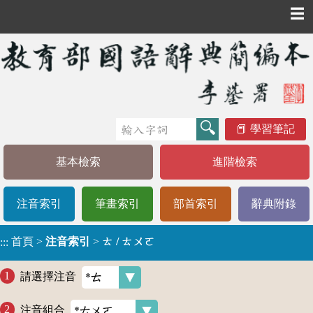
☰
學習筆記
基本檢索
進階檢索
注音索引
筆畫索引
部首索引
辭典附錄
首頁
>
注音索引
>
ㄊ / ㄊㄨㄛ
:::
請選擇注音
注音組合