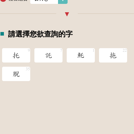
請選擇您欲查詢的字
托
託
魠
拖
脫