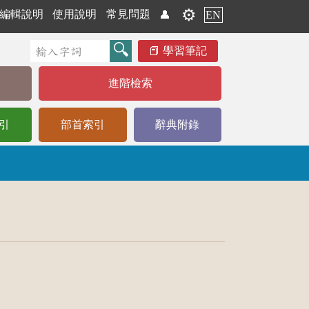
⚙️
編輯說明
使用說明
常見問題
👤
EN
學習筆記
進階檢索
引
部首索引
辭典附錄