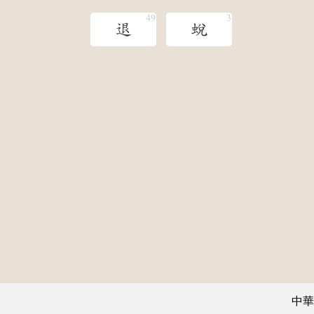
退
蛻
中華