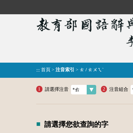
首頁
>
注音索引
>
ㄊ / ㄊㄨㄟˋ
:::
請選擇注音
注音組合
請選擇您欲查詢的字