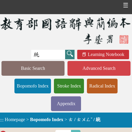
☰
Learning Notebook
Basic Search
Advanced Search
Bopomofo Index
Stroke Index
Radical Index
Appendix
Homepage
>
Bopomofo Index
>
ㄊ / ㄊㄨㄥˇ / 統
:::