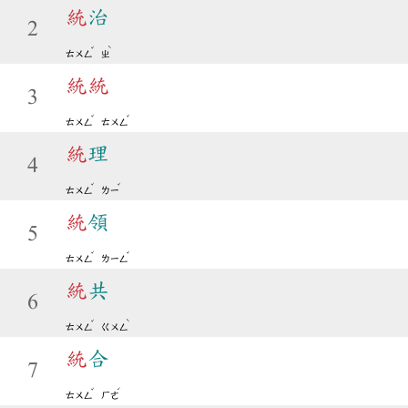
統
治
2
ˇ
ˋ
ㄊㄨㄥ
ㄓ
統
統
3
ˇ
ˇ
ㄊㄨㄥ
ㄊㄨㄥ
統
理
4
ˇ
ˇ
ㄊㄨㄥ
ㄌㄧ
統
領
5
ˇ
ˇ
ㄊㄨㄥ
ㄌㄧㄥ
統
共
6
ˇ
ˋ
ㄊㄨㄥ
ㄍㄨㄥ
統
合
7
ˇ
ˊ
ㄊㄨㄥ
ㄏㄜ