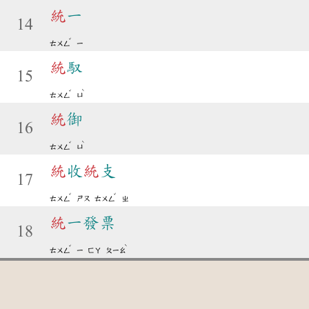
統
一
14
ˇ
ㄊㄨㄥ
ㄧ
統
馭
15
ˇ
ˋ
ㄊㄨㄥ
ㄩ
統
御
16
ˇ
ˋ
ㄊㄨㄥ
ㄩ
統
收
統
支
17
ˇ
ˇ
ㄊㄨㄥ
ㄕㄡ
ㄊㄨㄥ
ㄓ
統
一發票
18
ˇ
ˋ
ㄊㄨㄥ
ㄧ
ㄈㄚ
ㄆㄧㄠ