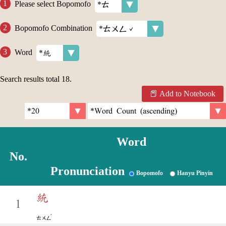
Please select Bopomofo
Bopomofo Combination
Word
Search results total
18
.
Add to Notebook
Word
No.
Pronunciation
Bopomofo
Hanyu Pinyin
統
1
ˇ
ㄊㄨㄥ