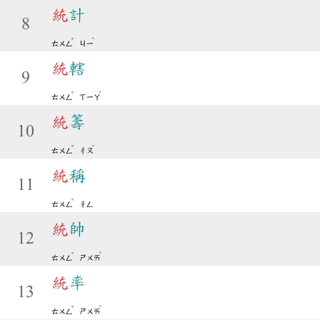
統
計
8
ˇ
ˋ
ㄊㄨㄥ
ㄐㄧ
統
轄
9
ˇ
ˊ
ㄊㄨㄥ
ㄒㄧㄚ
統
籌
10
ˇ
ˊ
ㄊㄨㄥ
ㄔㄡ
統
稱
11
ˇ
ㄊㄨㄥ
ㄔㄥ
統
帥
12
ˇ
ˋ
ㄊㄨㄥ
ㄕㄨㄞ
統
率
13
ˇ
ˋ
ㄊㄨㄥ
ㄕㄨㄞ