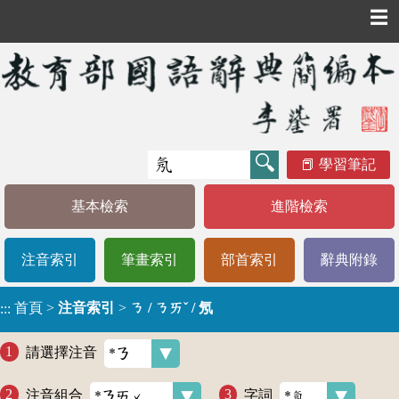
☰
學習筆記
基本檢索
進階檢索
注音索引
筆畫索引
部首索引
辭典附錄
首頁
>
注音索引
>
ㄋ / ㄋㄞˇ / 氖
:::
請選擇注音
注音組合
字詞