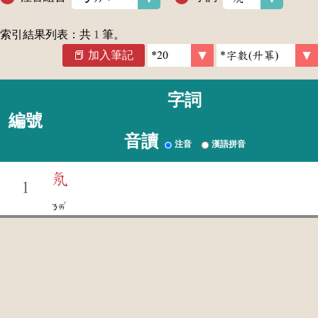
索引結果列表：共
1
筆。
加入筆記
字詞
編號
音讀
注音
漢語拼音
氖
1
ˇ
ㄋㄞ