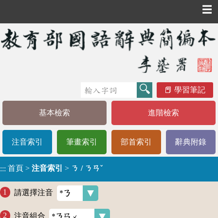
☰
學習筆記
基本檢索
進階檢索
注音索引
筆畫索引
部首索引
辭典附錄
首頁
>
注音索引
>
ㄋ / ㄋㄢˇ
:::
請選擇注音
注音組合