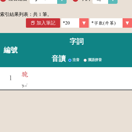
索引結果列表：共
1
筆。
加入筆記
字詞
編號
音讀
注音
漢語拼音
旎
1
ˇ
ㄋㄧ