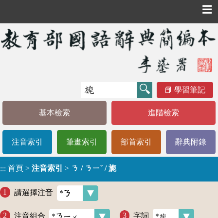
☰
學習筆記
基本檢索
進階檢索
注音索引
筆畫索引
部首索引
辭典附錄
首頁
>
注音索引
>
ㄋ / ㄋㄧˇ / 旎
:::
請選擇注音
注音組合
字詞