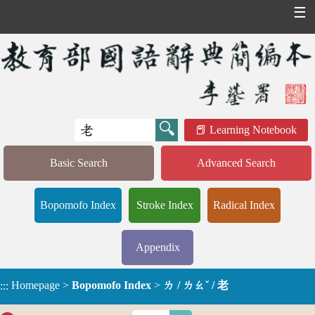
☰
Learning Notebook
Basic Search
Advanced Search
Bopomofo Index
Stroke Index
Radical Index
Appendix
Homepage
>
Bopomofo Index
>
ㄌ / ㄌㄠˇ / 老
:::