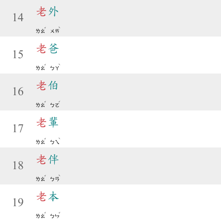
老
外
14
ˇ
ˋ
ㄌㄠ
ㄨㄞ
老
爸
15
ˇ
ˋ
ㄌㄠ
ㄅㄚ
老
伯
16
ˇ
ˊ
ㄌㄠ
ㄅㄛ
老
輩
17
ˇ
ˋ
ㄌㄠ
ㄅㄟ
老
伴
18
ˇ
ˋ
ㄌㄠ
ㄅㄢ
老
本
19
ˇ
ˇ
ㄌㄠ
ㄅㄣ