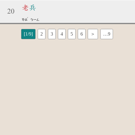
老
兵
20
ˇ
ㄌㄠ
ㄅㄧㄥ
[1/9]
2
3
4
5
6
＞
…9