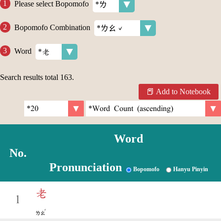
Please select Bopomofo
Bopomofo Combination
Word
Search results total
163
.
Add to Notebook
Word
No.
Pronunciation
Bopomofo
Hanyu Pinyin
老
1
ˇ
ㄌㄠ