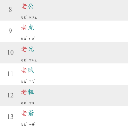
老
公
8
ˇ
ㄌㄠ
ㄍㄨㄥ
老
虎
9
ˇ
ˇ
ㄌㄠ
ㄏㄨ
老
兄
10
ˇ
ㄌㄠ
ㄒㄩㄥ
老
賊
11
ˇ
ˊ
ㄌㄠ
ㄗㄟ
老
粗
12
ˇ
ㄌㄠ
ㄘㄨ
老
爺
13
ˇ
ˊ
ㄌㄠ
ㄧㄝ