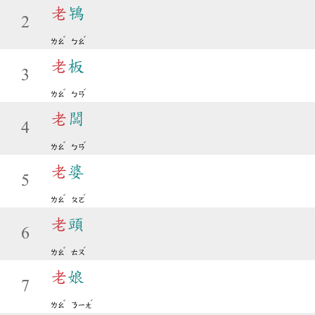
老
鴇
2
ˇ
ˇ
ㄌㄠ
ㄅㄠ
老
板
3
ˇ
ˇ
ㄌㄠ
ㄅㄢ
老
闆
4
ˇ
ˇ
ㄌㄠ
ㄅㄢ
老
婆
5
ˇ
ˊ
ㄌㄠ
ㄆㄛ
老
頭
6
ˇ
ˊ
ㄌㄠ
ㄊㄡ
老
娘
7
ˇ
ˊ
ㄌㄠ
ㄋㄧㄤ