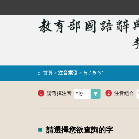
首頁
>
注音索引
>
ㄌ / ㄌㄢˇ
:::
請選擇注音
注音組合
請選擇您欲查詢的字