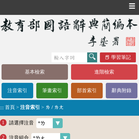
☰
學習筆記
基本檢索
進階檢索
注音索引
筆畫索引
部首索引
辭典附錄
首頁
>
注音索引
>
ㄌ / ㄌㄤ
:::
請選擇注音
注音組合