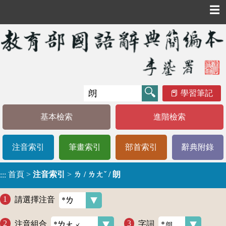
☰
學習筆記
基本檢索
進階檢索
注音索引
筆畫索引
部首索引
辭典附錄
首頁
>
注音索引
>
ㄌ / ㄌㄤˇ / 朗
:::
請選擇注音
注音組合
字詞