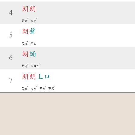
朗
朗
4
ˇ
ˇ
ㄌㄤ
ㄌㄤ
朗
聲
5
ˇ
ㄌㄤ
ㄕㄥ
朗
誦
6
ˇ
ˋ
ㄌㄤ
ㄙㄨㄥ
朗
朗
上口
7
ˇ
ˇ
ˋ
ˇ
ㄌㄤ
ㄌㄤ
ㄕㄤ
ㄎㄡ