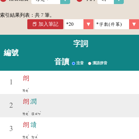
索引結果列表：共
7
筆。
加入筆記
字詞
編號
音讀
注音
漢語拼音
朗
1
ˇ
ㄌㄤ
朗
潤
2
ˇ
ˋ
ㄌㄤ
ㄖㄨㄣ
朗
讀
3
ˇ
ˊ
ㄌㄤ
ㄉㄨ