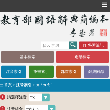
☰
學習筆記
基本檢索
進階檢索
注音索引
筆畫索引
部首索引
辭典附錄
首頁
>
注音索引
>
ㄌ / ㄌㄤˋ
:::
請選擇注音
注音組合