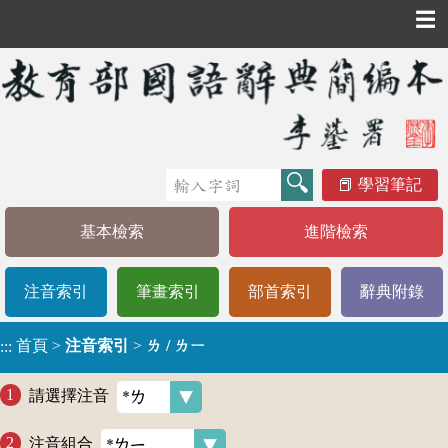
☰
學習筆記
基本檢索
進階檢索
注音索引
筆畫索引
部首索引
辭典附錄
首頁
>
注音索引
>
ㄌ / ㄌㄧ
:::
請選擇注音
注音組合