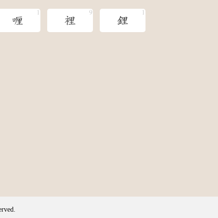
喱
裡
鋰
erved.