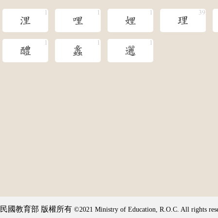
浬
哩
娌
理
醴
蠡
邐
民國教育部 版權所有
©2021 Ministry of Education, R.O.C. All rights res