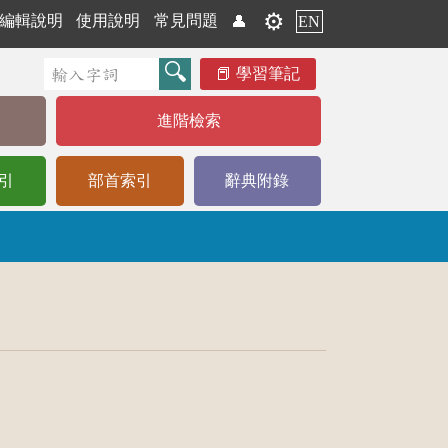
⚙️
編輯說明
使用說明
常見問題
👤
EN
學習筆記
進階檢索
引
部首索引
辭典附錄