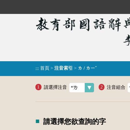
首頁
>
注音索引
>
ㄌ / ㄌㄧˇ
:::
請選擇注音
注音組合
請選擇您欲查詢的字