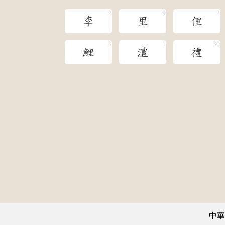
李
里
俚
鯉
澧
禮
中華