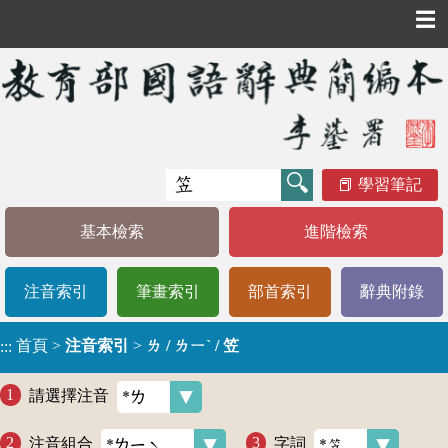
☰
學習筆記
基本檢索
進階檢索
注音索引
筆畫索引
部首索引
辭典附錄
首頁
>
注音索引
>
ㄌ / ㄌㄧˋ / 笠
:::
請選擇注音
注音組合
字詞