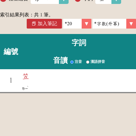
索引結果列表：共
1
筆。
加入筆記
字詞
編號
音讀
注音
漢語拼音
笠
1
ˋ
ㄌㄧ