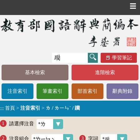
☰
學習筆記
基本檢索
進階檢索
注音索引
筆畫索引
部首索引
辭典附錄
首頁
>
注音索引
>
ㄌ / ㄌㄧㄣˋ / 躪
:::
請選擇注音
注音組合
字詞