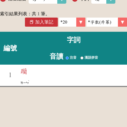
索引結果列表：共
1
筆。
加入筆記
字詞
編號
音讀
注音
漢語拼音
躪
1
ˋ
ㄌㄧㄣ