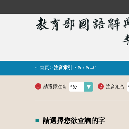
首頁
>
注音索引
>
ㄌ / ㄌㄩˇ
:::
請選擇注音
注音組合
請選擇您欲查詢的字