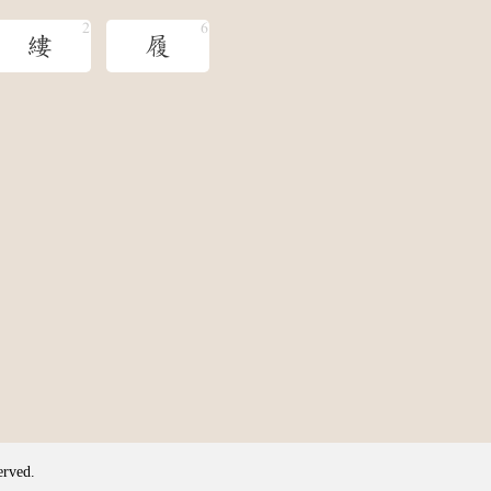
縷
履
erved.