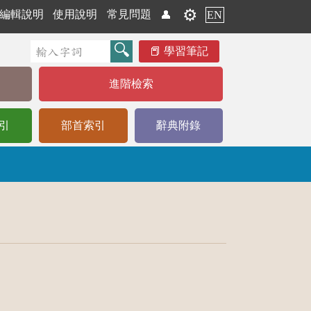
⚙️
編輯說明
使用說明
常見問題
👤
EN
學習筆記
進階檢索
引
部首索引
辭典附錄