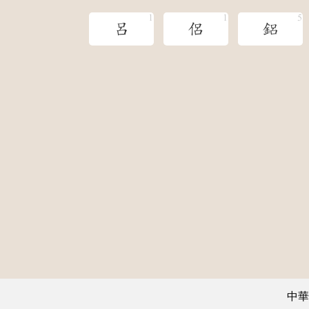
呂
侶
鋁
中華