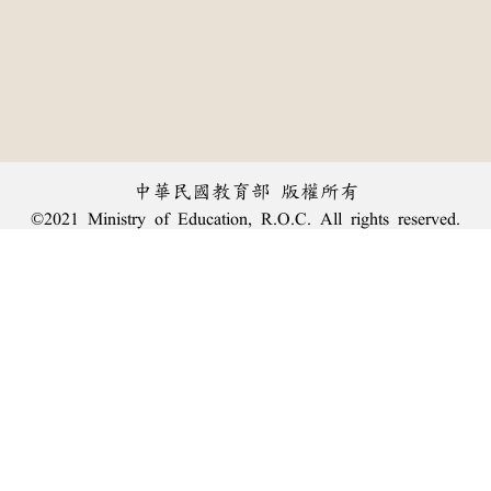
中華民國教育部 版權所有
©2021 Ministry of Education, R.O.C. All rights reserved.
︿
:::
個資法及隱私聲明
|
辭典公眾授權網
|
意見交流
|
網網相連
三峽總院區地址：新北市三峽區三樹路2號、
臺北院區地址：臺北市大安區和平東路一段179號、
回頂端
臺中院區地址：臺中市豐原區師範街67號
電話總機：
(02)7740-7890
、
傳真：(02)7740-7064、