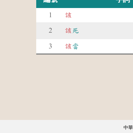
1
該
2
該
死
3
該
當
中華