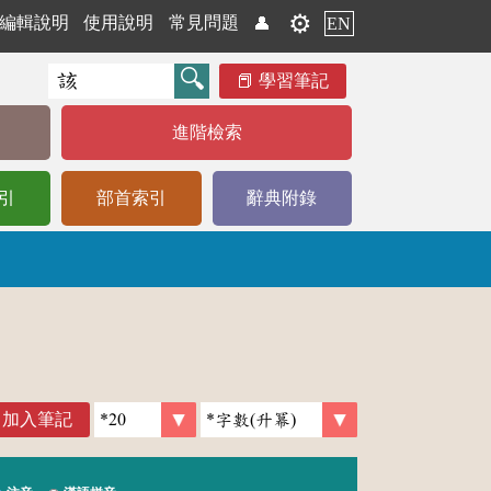
⚙️
編輯說明
使用說明
常見問題
👤
EN
學習筆記
進階檢索
引
部首索引
辭典附錄
加入筆記