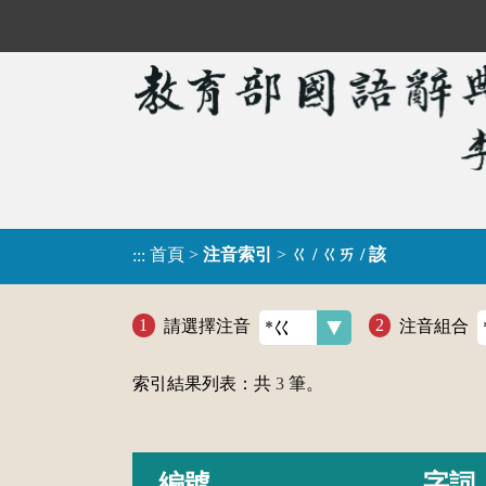
首頁
>
注音索引
>
ㄍ / ㄍㄞ / 該
:::
請選擇注音
注音組合
索引結果列表：共
3
筆。
編號
字詞