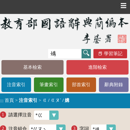
☰
學習筆記
基本檢索
進階檢索
注音索引
筆畫索引
部首索引
辭典附錄
首頁
>
注音索引
>
ㄍ / ㄍㄡˋ / 媾
:::
請選擇注音
注音組合
字詞