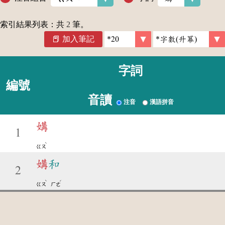
索引結果列表：共
2
筆。
加入筆記
字詞
編號
音讀
注音
漢語拼音
媾
1
ˋ
ㄍㄡ
媾
和
2
ˋ
ˊ
ㄍㄡ
ㄏㄜ