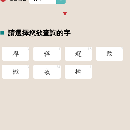
請選擇您欲查詢的字
桿
稈
趕
敢
橄
感
擀