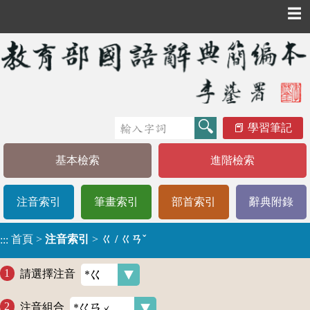
☰
學習筆記
基本檢索
進階檢索
注音索引
筆畫索引
部首索引
辭典附錄
首頁
>
注音索引
>
ㄍ / ㄍㄢˇ
:::
請選擇注音
注音組合