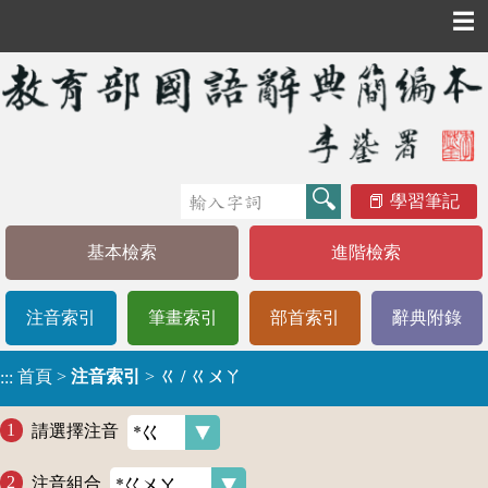
☰
學習筆記
基本檢索
進階檢索
注音索引
筆畫索引
部首索引
辭典附錄
首頁
>
注音索引
>
ㄍ / ㄍㄨㄚ
:::
請選擇注音
注音組合