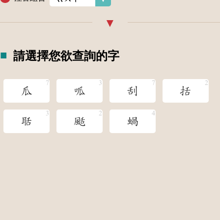
請選擇您欲查詢的字
瓜
呱
刮
括
聒
颳
蝸