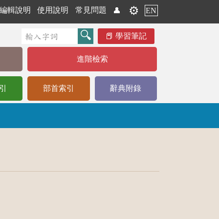
⚙️
編輯說明
使用說明
常見問題
👤
EN
學習筆記
進階檢索
引
部首索引
辭典附錄