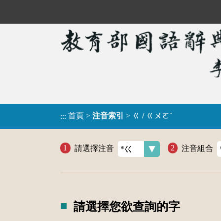
首頁
>
注音索引
>
ㄍ / ㄍㄨㄛˋ
:::
請選擇注音
注音組合
請選擇您欲查詢的字