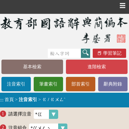
☰
學習筆記
基本檢索
進階檢索
注音索引
筆畫索引
部首索引
辭典附錄
首頁
>
注音索引
>
ㄍ / ㄍㄨㄥˋ
:::
請選擇注音
注音組合