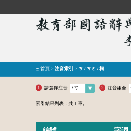
首頁
>
注音索引
>
ㄎ / ㄎㄜ / 柯
:::
請選擇注音
注音組合
索引結果列表：共
1
筆。
編號
字詞