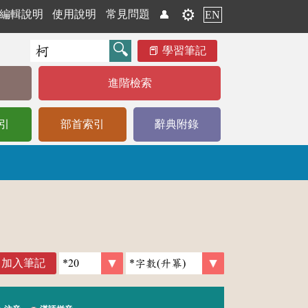
⚙️
編輯說明
使用說明
常見問題
👤
EN
學習筆記
進階檢索
引
部首索引
辭典附錄
加入筆記