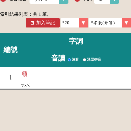
索引結果列表：共
1
筆。
加入筆記
字詞
編號
音讀
注音
漢語拼音
聵
1
ˋ
ㄎㄨㄟ