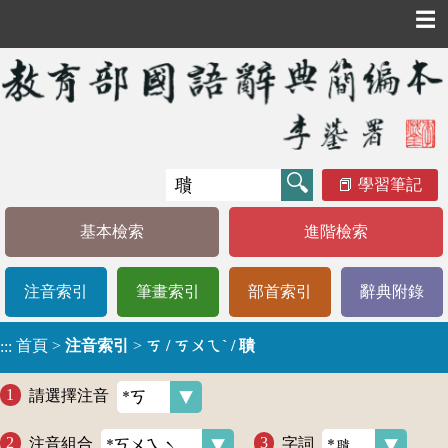
☰
學習筆記
基本檢索
進階檢索
注音索引
筆畫索引
部首索引
辭典附錄
首頁
>
注音索引
>
ㄎ / ㄎㄨㄟˋ / 聵
:::
請選擇注音
注音組合
字詞