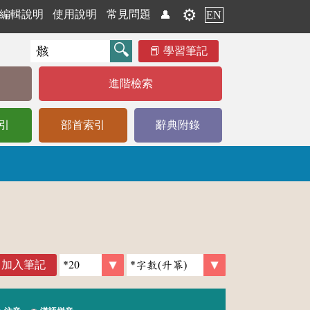
⚙️
編輯說明
使用說明
常見問題
👤
EN
學習筆記
進階檢索
引
部首索引
辭典附錄
加入筆記