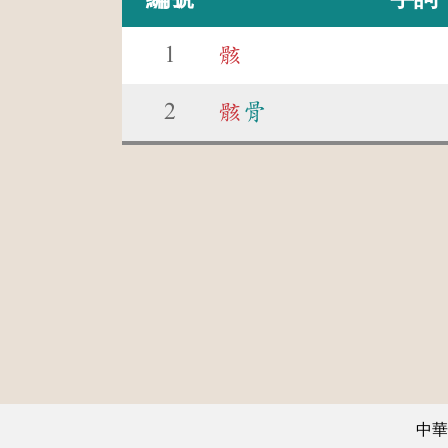
1
骸
2
骸
骨
中華