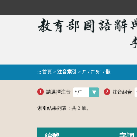
首頁
>
注音索引
>
ㄏ / ㄏㄞˊ / 骸
:::
請選擇注音
注音組合
索引結果列表：共
2
筆。
編號
字詞