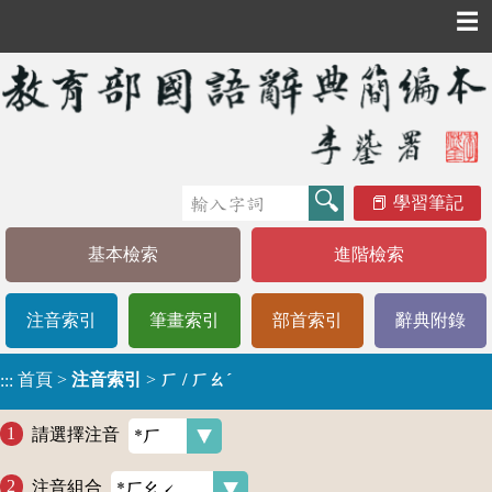
☰
學習筆記
基本檢索
進階檢索
注音索引
筆畫索引
部首索引
辭典附錄
首頁
>
注音索引
>
ㄏ / ㄏㄠˊ
:::
請選擇注音
注音組合