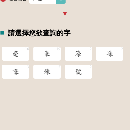
請選擇您欲查詢的字
毫
豪
濠
壕
嚎
蠔
號