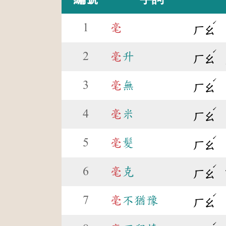
ˊ
1
毫
ㄏㄠ
ˊ
2
毫
升
ㄏㄠ
ˊ
3
毫
無
ㄏㄠ
ˊ
4
毫
米
ㄏㄠ
ˊ
5
毫
髮
ㄏㄠ
ˊ
6
毫
克
ㄏㄠ
ˊ
7
毫
不猶豫
ㄏㄠ
ˊ