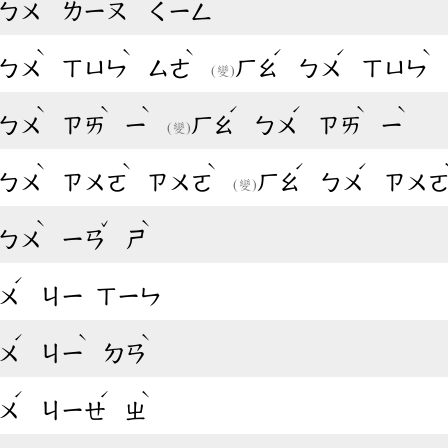
ㄅㄨ
ㄌㄧㄡ
ㄑㄧㄥ
ˋ
ˋ
ˋ
ˊ
ˊ
ˋ
ㄅㄨ
ㄒㄩㄣ
ㄙㄜ
ㄏㄠ
ㄅㄨ
ㄒㄩㄣ
(變)
ˋ
ˋ
ˋ
ˊ
ˊ
ˋ
ˋ
ㄅㄨ
ㄗㄞ
ㄧ
ㄏㄠ
ㄅㄨ
ㄗㄞ
ㄧ
(變)
ˋ
ˋ
ˋ
ˊ
ˊ
ㄅㄨ
ㄗㄨㄛ
ㄗㄨㄛ
ㄏㄠ
ㄅㄨ
ㄗㄨ
(變)
ˋ
ˇ
ˋ
ㄅㄨ
ㄧㄢ
ㄕ
ˊ
ㄨ
ㄐㄧ
ㄒㄧㄣ
ˊ
ˋ
ˋ
ㄨ
ㄐㄧ
ㄉㄢ
ˊ
ˊ
ˋ
ㄨ
ㄐㄧㄝ
ㄓ