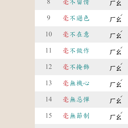
8
毫
不留情
ㄏㄠ
ˊ
9
毫
不遜色
ㄏㄠ
ˊ
10
毫
不在意
ㄏㄠ
ˊ
11
毫
不做作
ㄏㄠ
ˊ
12
毫
不掩飾
ㄏㄠ
ˊ
13
毫
無機心
ㄏㄠ
ˊ
14
毫
無忌憚
ㄏㄠ
ˊ
15
毫
無節制
ㄏㄠ