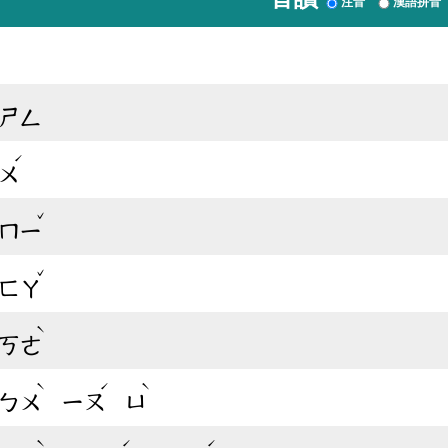
注音
漢語拼音
ㄕㄥ
ˊ
ㄨ
ˇ
ㄇㄧ
ˇ
ㄈㄚ
ˋ
ㄎㄜ
ˋ
ˊ
ˋ
ㄅㄨ
ㄧㄡ
ㄩ
ˋ
ˊ
ˊ