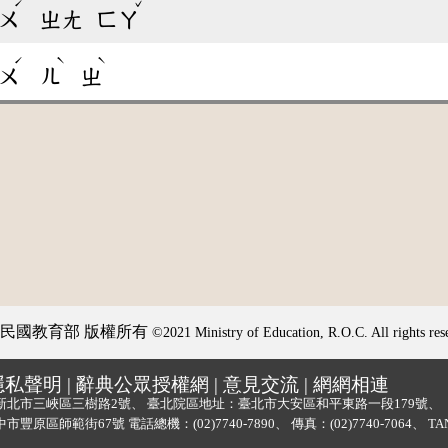
ˊ
ˇ
ㄨ
ㄓㄤ
ㄈㄚ
ˊ
ˋ
ˋ
ㄨ
ㄦ
ㄓ
民國教育部 版權所有
©2021 Ministry of Education, R.O.C. All rights res
隱私聲明
|
辭典公眾授權網
|
意見交流
|
網網相連
新北市三峽區三樹路2號、
臺北院區地址：臺北市大安區和平東路一段179號、
中市豐原區師範街67號
電話總機：
(02)7740-7890
、
傳真：(02)7740-7064、
TA