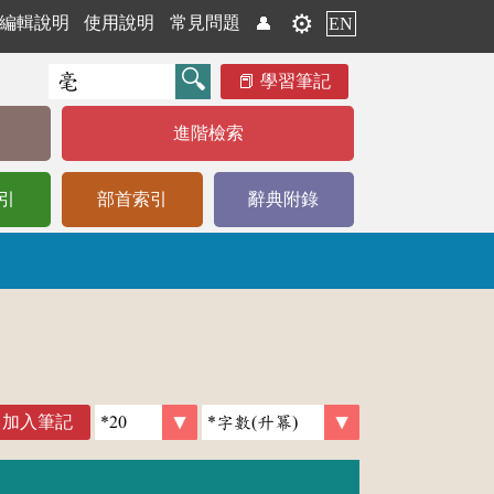
⚙️
編輯說明
使用說明
常見問題
👤
EN
學習筆記
進階檢索
引
部首索引
辭典附錄
加入筆記