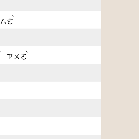
ˋ
ㄙㄜ
ˋ
ˋ
ㄛ
ㄗㄨㄛ