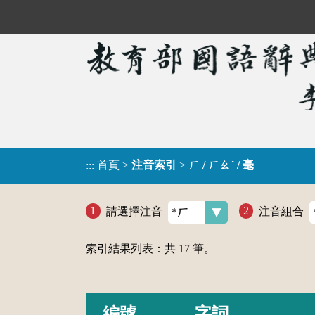
首頁
>
注音索引
>
ㄏ / ㄏㄠˊ / 毫
:::
請選擇注音
注音組合
索引結果列表：共
17
筆。
編號
字詞