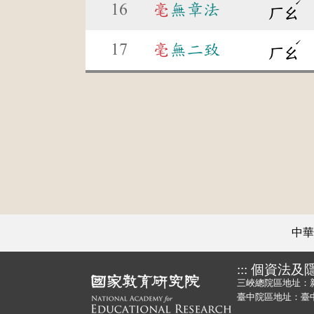
ˊ
16
毫
無章法
ㄏㄠ
ˊ
17
毫
無二致
ㄏㄠ
中華
:::
個資法及
三峽總院區地址：
臺中院區地址：臺