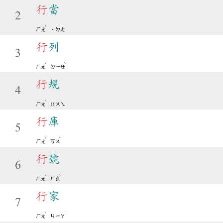
行
當
2
ˊ
ㄏㄤ
˙ㄉㄤ
行
列
3
ˊ
ˋ
ㄏㄤ
ㄌㄧㄝ
行
規
4
ˊ
ㄏㄤ
ㄍㄨㄟ
行
庫
5
ˊ
ˋ
ㄏㄤ
ㄎㄨ
行
號
6
ˊ
ˋ
ㄏㄤ
ㄏㄠ
行
家
7
ˊ
ㄏㄤ
ㄐㄧㄚ