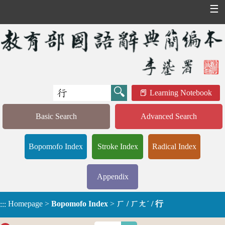
☰
Learning Notebook
Basic Search
Advanced Search
Bopomofo Index
Stroke Index
Radical Index
Appendix
Homepage
>
Bopomofo Index
>
ㄏ / ㄏㄤˊ / 行
:::