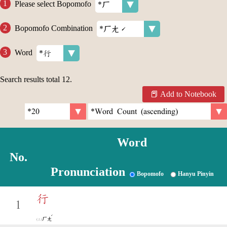
Please select Bopomofo
Bopomofo Combination
Word
Search results total
12
.
Add to Notebook
Word
No.
Pronunciation
Bopomofo
Hanyu Pinyin
行
1
ˊ
ㄏㄤ