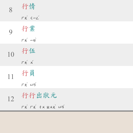
行
情
8
ˊ
ˊ
ㄏㄤ
ㄑㄧㄥ
行
業
9
ˊ
ˋ
ㄏㄤ
ㄧㄝ
行
伍
10
ˊ
ˇ
ㄏㄤ
ㄨ
行
員
11
ˊ
ˊ
ㄏㄤ
ㄩㄢ
行
行
出狀元
12
ˊ
ˊ
ˋ
ˊ
ㄏㄤ
ㄏㄤ
ㄔㄨ
ㄓㄨㄤ
ㄩㄢ