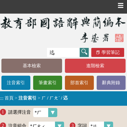
☰
學習筆記
基本檢索
進階檢索
注音索引
筆畫索引
部首索引
辭典附錄
首頁
>
注音索引
>
ㄏ / ㄏㄤˊ / 迒
:::
請選擇注音
注音組合
字詞