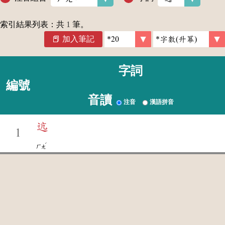
索引結果列表：共
1
筆。
加入筆記
字詞
編號
音讀
注音
漢語拼音
迒
1
ˊ
ㄏㄤ