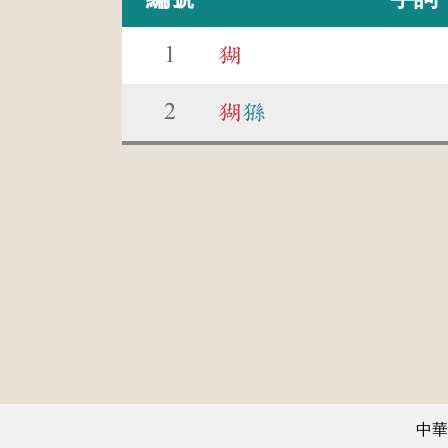
1
猢
2
猢
猻
中華