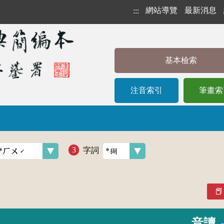
網站導覽
最新消息
:::
基本檢索
注音索引
筆畫索
字詞
音讀