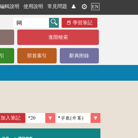
⚙️
編輯說明
使用說明
常見問題
👤
EN
學習筆記
進階檢索
引
部首索引
辭典附錄
加入筆記