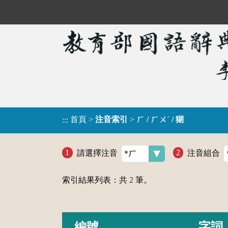
首頁
>
注音索引
>
ㄏ / ㄏㄨˊ / 猢
:::
請選擇注音
注音組合
索引結果列表：共
2
筆。
編號
字詞