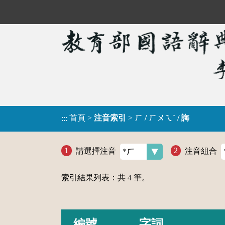
首頁
>
注音索引
>
ㄏ / ㄏㄨㄟˋ / 誨
:::
請選擇注音
注音組合
索引結果列表：共
4
筆。
編號
字詞