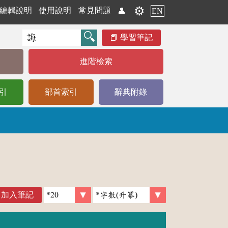
⚙️
編輯說明
使用說明
常見問題
👤
EN
學習筆記
進階檢索
引
部首索引
辭典附錄
加入筆記