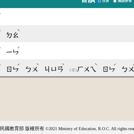
注音
漢語拼音
ˋ
ㄟ
ˋ
ˋ
ㄟ
ㄉㄠ
ˋ
ˊ
ㄟ
ㄧㄣ
ˋ
ˊ
ˋ
ˋ
ˋ
ˊ
ㄟ
ㄖㄣ
ㄅㄨ
ㄐㄩㄢ
ㄏㄨㄟ
ㄖㄣ
ㄅ
(變)
民國教育部 版權所有
©2021 Ministry of Education, R.O.C. All rights res