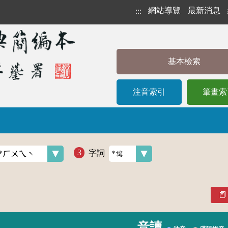
網站導覽
最新消息
:::
基本檢索
注音索引
筆畫索
字詞
音讀