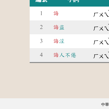
1
誨
ㄏㄨ
2
誨
盜
ㄏㄨ
3
誨
淫
ㄏㄨ
4
誨
人不倦
ㄏㄨ
中華