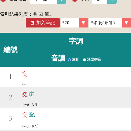
索引結果列表：共
53
筆。
加入筆記
字詞
編號
音讀
注音
漢語拼音
交
1
ㄐㄧㄠ
交
班
2
ㄐㄧㄠ
ㄅㄢ
交
配
3
ˋ
ㄐㄧㄠ
ㄆㄟ