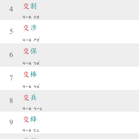
交
割
4
ㄐㄧㄠ
ㄍㄜ
交
涉
5
ˋ
ㄐㄧㄠ
ㄕㄜ
交
保
6
ˇ
ㄐㄧㄠ
ㄅㄠ
交
棒
7
ˋ
ㄐㄧㄠ
ㄅㄤ
交
兵
8
ㄐㄧㄠ
ㄅㄧㄥ
交
鋒
9
ㄐㄧㄠ
ㄈㄥ