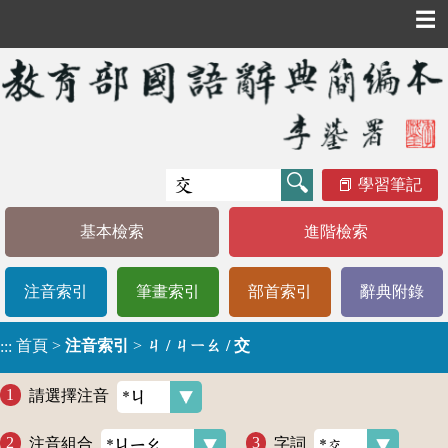
☰
學習筆記
基本檢索
進階檢索
注音索引
筆畫索引
部首索引
辭典附錄
首頁
>
注音索引
>
ㄐ / ㄐㄧㄠ / 交
:::
請選擇注音
注音組合
字詞