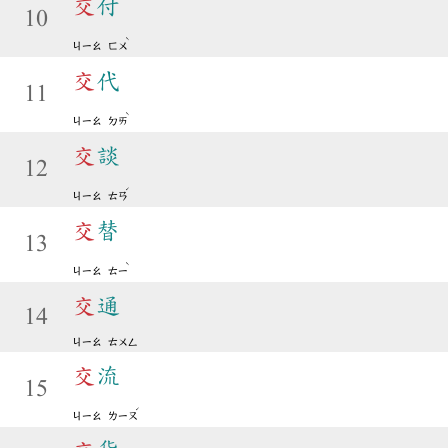
交
付
10
ˋ
ㄐㄧㄠ
ㄈㄨ
交
代
11
ˋ
ㄐㄧㄠ
ㄉㄞ
交
談
12
ˊ
ㄐㄧㄠ
ㄊㄢ
交
替
13
ˋ
ㄐㄧㄠ
ㄊㄧ
交
通
14
ㄐㄧㄠ
ㄊㄨㄥ
交
流
15
ˊ
ㄐㄧㄠ
ㄌㄧㄡ