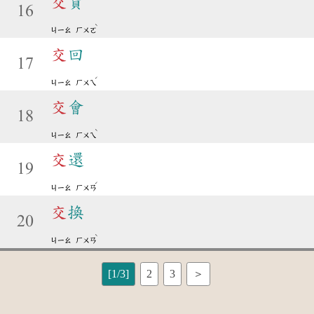
交
貨
16
ˋ
ㄐㄧㄠ
ㄏㄨㄛ
交
回
17
ˊ
ㄐㄧㄠ
ㄏㄨㄟ
交
會
18
ˋ
ㄐㄧㄠ
ㄏㄨㄟ
交
還
19
ˊ
ㄐㄧㄠ
ㄏㄨㄢ
交
換
20
ˋ
ㄐㄧㄠ
ㄏㄨㄢ
[1/3]
2
3
＞